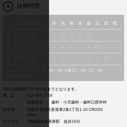
診療時間
診療時間
月
火
水
木
金
土
日
祝
9：00~19：30
〇
〇
〇
〇
〇
－
－
－
9：00~17：30
－
－
－
－
－
〇
－
－
9：00~13：00
－
－
－
－
－
－
〇
－
お昼休み 平日12：30~14：30 土曜12：30~13：30
休診日 祝祭日
受付は診療終了の30分前までとなります。
電 話
011-669-7716
診療科目
歯科・小児歯科・歯科口腔外科
所在地
札幌市手稲区新発寒2条1丁目1-10 CROSS
MALL
アクセス
JR函館本線発寒駅 徒歩15分